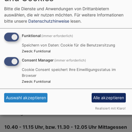
Bitte die Dienste und Anwendungen von Drittanbietern
08.30 Uhr Morgenkreis
auswählen, die wir nutzen möchten.
Für weitere Informationen
bitte unsere
Datenschutzhinweise
lesen.
Wir singen unser Begrüßungslied und finden
gemeinsam heraus, welche Kinder heute in der Krippe
Funktional
(immer erforderlich)
sind und welche Kinder nicht das sind.
Speichern von Daten: Cookie für die Benutzersitzung
Zweck
:
Funktional
08.40 – 10.30 Uhr, bzw. 8.40 - 11.30 Uhr
Consent Manager
(immer erforderlich)
Freispielzeit
Cookie Consent speichert Ihre Einwilligungsstatus im
Browser
Nun können die Kinder wieder frei entscheiden, was
Zweck
:
Funktional
und mit wem sie spielen möchten. Sie haben Zeit
Brotzeit zu machen. Wir bieten den Kindern angeleitete
Auswahl akzeptieren
Alle akzeptieren
Bildungsangebote, wie malen, basteln, singen und
tanzen an. In dieser Zeit nutzen wir auch den Garten.
Realisiert mit Klaro!
Für einige Kinder ist nun auch Schlafenszeit.
10.40 - 11.15 Uhr, bzw. 11.30 - 12.05 Uhr Mittagessen