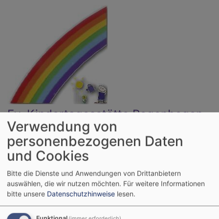
Direkt
zum
Inhalt
Ev. Kindertagesstätte Regenbogen
Verwendung von
Altötting
personenbezogenen Daten
Krippe - Kindergarten - Sprachkita
und Cookies
Hauptnavigation
Bitte die Dienste und Anwendungen von Drittanbietern
auswählen, die wir nutzen möchten.
Für weitere Informationen
bitte unsere
Datenschutzhinweise
lesen.
Startseite
Rechtliches
Funktional
(immer erforderlich)