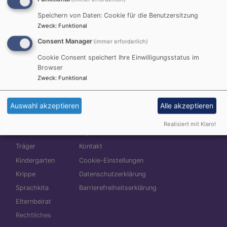
Rechtliches
Speichern von Daten: Cookie für die Benutzersitzung
Zweck
:
Funktional
Consent Manager
(immer erforderlich)
PARTNER
Cookie Consent speichert Ihre Einwilligungsstatus im
Browser
DATENSCHUTZ
Zweck
:
Funktional
IMPRESSUM
Auswahl akzeptieren
Alle akzeptieren
Realisiert mit Klaro!
Hauptnavigation
Fußbereichsmenü
Benutzermen
Home
Impressum
Anmelden
Träger
Kontakt
Kindergarten
Cookie-Einstellungen
Krippe
Datenschutzerklärung
Sprachkita
Barrierefreiheitserklärung
Elternbeirat
Rechtliches